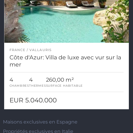
FRANCE
VALLAURIS
Côte d'Azur: Villa de luxe avec vur sur la
mer
4
4
260,00 m²
CHAMBRES
THERMES
SURFACE HABITABLE
EUR 5.040.000
Maisons exclusives en Espagne
Propriétés exclusives en Italie