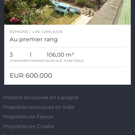
ESPAGNE
LOS CANCAJOS
Au premier rang
3
1
106,00 m²
CHAMBRES
THERMES
SURFACE HABITABLE
EUR 600.000
Maisons exclusives en Espagne
Propriétés exclusives en Italie
Propriétés en France
Propriétés en Croatie