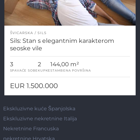
ŠVICARSKA
SILS
Sils: Stan s elegantnim karakterom
seoske vile
3
2
144,00 m²
SPAVAĆE SOBE
KUPKE
STAMBENA POVRŠINA
EUR 1.500.000
Ekskluzivne kuće Španjolska
Ekskluzivne nekretnine Italija
Nekretnine Francuska
nekretnine Hrvatska