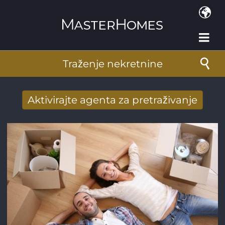
Skoči na glavni sadržaj
Traženje nekretnine
Aktivirajte agenta za pretraživanje
Novi rezultati potražnje stigli su na mail
Adresa e-pošte
*