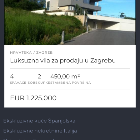
HRVATSKA
ZAGREB
Luksuzna vila za prodaju u Zagrebu
4
2
450,00 m²
SPAVAĆE SOBE
KUPKE
STAMBENA POVRŠINA
EUR 1.225.000
Ekskluzivne kuće Španjolska
Ekskluzivne nekretnine Italija