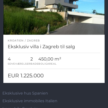
KROATIEN
ZAGREB
Eksklusiv villa i Zagreb til salg
4
2
450,00 m²
SOVEVÆRELSER
BADE
BOLIGAREAL
EUR 1.225.000
Eksklusive hus Spanien
Eksklusive immobiles Italien