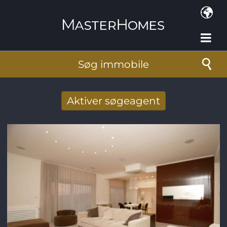
Gå til hovedindhold
Søg immobile
Aktiver søgeagent
Taget imod nye søg resultat per mail
E-mail-adresse
*