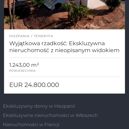
HISZPANIA
TENERYFA
Wyjątkowa rzadkość: Ekskluzywna
nieruchomość z nieopisanym widokiem
1.243,00 m²
POWIERZCHNIA
EUR 24.800.000
Ekskluzywny domy w Hiszpanii
Ekskluzywne nieruchomości w Włoszech
Nieruchomości w Francji