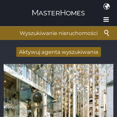
Przejdź do treści
Wyszukiwanie nieruchomości
Aktywuj agenta wyszukiwania
Nowy wyniki wyszukiwania otrzymane
drogą mailową
Adres e-mail
*