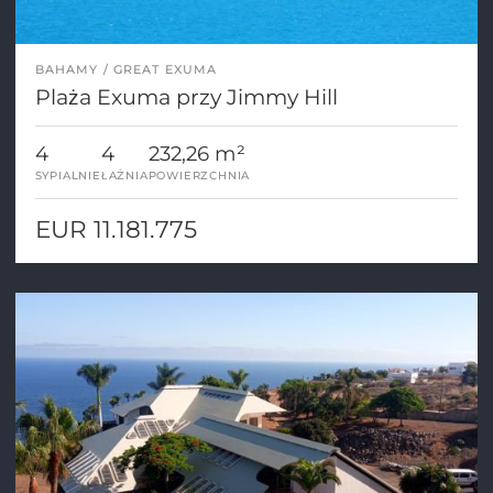
BAHAMY
GREAT EXUMA
Plaża Exuma przy Jimmy Hill
4
4
232,26 m²
SYPIALNIE
ŁAŹNIA
POWIERZCHNIA
EUR 11.181.775