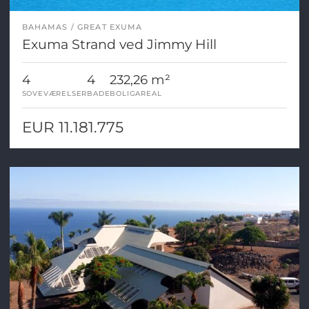
BAHAMAS
GREAT EXUMA
Exuma Strand ved Jimmy Hill
4
4
232,26 m²
SOVEVÆRELSER
BADE
BOLIGAREAL
EUR 11.181.775