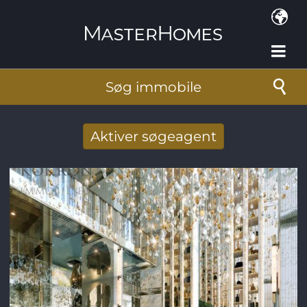
Gå til hovedindhold
Søg immobile
Aktiver søgeagent
Taget imod nye søg resultat per mail
E-mail-adresse
*