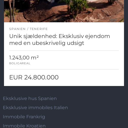
SPANIEN
TENERIFE
Unik sjældenhed: Eksklusiv ejendom
med en ubeskrivelig udsigt
1.243,00 m²
BOLIGAREAL
EUR 24.800.000
Eksklusive hus Spanien
Eksklusive immobiles Italien
Immobile Frankrig
Immobile Kroatien