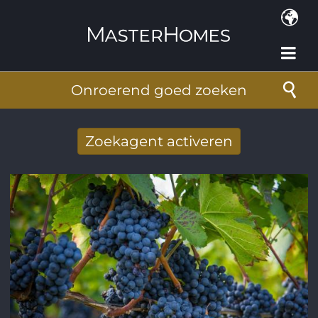
Overslaan en naar de inhoud gaan
Onroerend goed zoeken
Zoekagent activeren
Nieuwe zoekresultaten per mail
ontvangen
E-mailadres
*