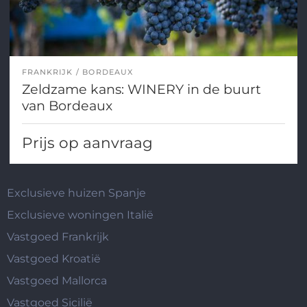
FRANKRIJK
BORDEAUX
Zeldzame kans: WINERY in de buurt
van Bordeaux
Prijs op aanvraag
Exclusieve huizen Spanje
Exclusieve woningen Italië
Vastgoed Frankrijk
Vastgoed Kroatië
Vastgoed Mallorca
Vastgoed Sicilië