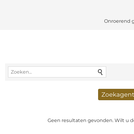
Onroerend 
Zoekagent
Nieuwe zoekresultate
E-mailadres
*
Geen resultaten gevonden. Wilt u 