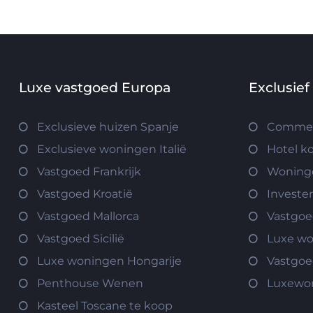
Luxe vastgoed Europa
Exclusief
Exclusieve huizen Spanje
Commerc
Exclusieve woningen Italië
Hotel k
Vastgoed Frankrijk
Woninge
Vastgoed Kroatië
Investe
Vastgoed Mallorca
Vastgoe
Vastgoed Sicilië
Luxe w
Luxe woningen Hongarije
Vastgoe
Penthouse Wenen
Luxewo
Kasteel Toscane te koop