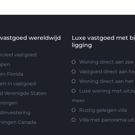
 vastgoed wereldwijd
Luxe vastgoed met b
ligging
ieel vastgoed
Woning direct aan zee
open
Vastgoed direct aan h
n Florida
Woning direct aan het
ren in vastgoed
Luxe woning met uitzi
d Verenigde Staten
meer
oningen
Rustig gelegen villa
dinvestering
Villa met panorama-uit
ningen Canada