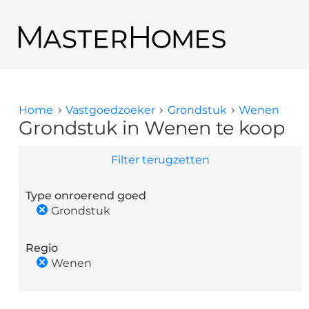
Overslaan en naar de inhoud gaan
Terug naar de zoekresultaten
Home
Vastgoedzoeker
Grondstuk
Wenen
U bent hier
Grondstuk in Wenen te koop
Filter terugzetten
Type onroerend goed
Grondstuk
Regio
Wenen