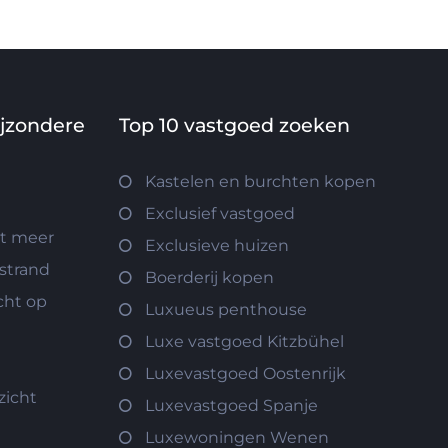
ijzondere
Top 10 vastgoed zoeken
Kastelen en burchten kopen
Exclusief vastgoed
et meer
Exclusieve huizen
 strand
Boerderij kopen
cht op
Luxueus penthouse
Luxe vastgoed Kitzbühel
Luxevastgoed Oostenrijk
zicht
Luxevastgoed Spanje
Luxewoningen Wenen