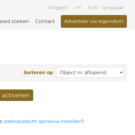
Inloggen
m²
EUR
Language
goed zoeken
Contact
Adverteer uw eigendom
Sorteren op
 activeren
n per mail ontvangen
de
zoekopdracht opnieuw instellen
?