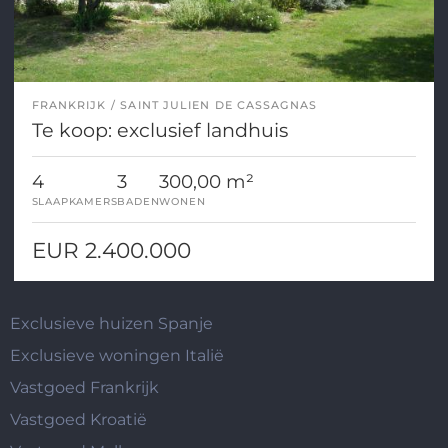
FRANKRIJK
SAINT JULIEN DE CASSAGNAS
Te koop: exclusief landhuis
4
3
300,00 m²
SLAAPKAMERS
BADEN
WONEN
EUR 2.400.000
Exclusieve huizen Spanje
Exclusieve woningen Italië
Vastgoed Frankrijk
Vastgoed Kroatië