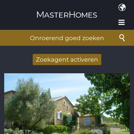
Overslaan en naar de inhoud gaan
Onroerend goed zoeken
Zoekagent activeren
Nieuwe zoekresultaten per mail
ontvangen
E-mailadres
*