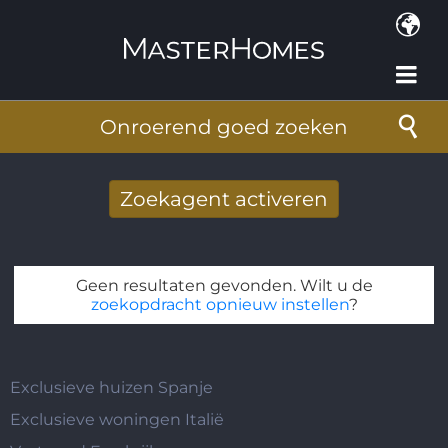
Overslaan en naar de inhoud gaan
Onroerend goed zoeken
Zoekagent activeren
Nieuwe zoekresultaten per mail
ontvangen
Geen resultaten gevonden. Wilt u de
E-mailadres
*
zoekopdracht opnieuw instellen
?
Exclusieve huizen Spanje
Exclusieve woningen Italië