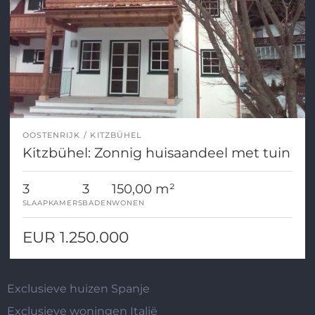
OOSTENRIJK
KITZBÜHEL
Kitzbühel: Zonnig huisaandeel met tuin
3
3
150,00 m²
SLAAPKAMERS
BADEN
WONEN
EUR 1.250.000
Exclusieve huizen Spanje
Exclusieve woningen Italië