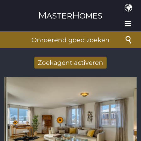
Overslaan en naar de inhoud gaan
Onroerend goed zoeken
Zoekagent activeren
Nieuwe zoekresultaten per mail
ontvangen
E-mailadres
*