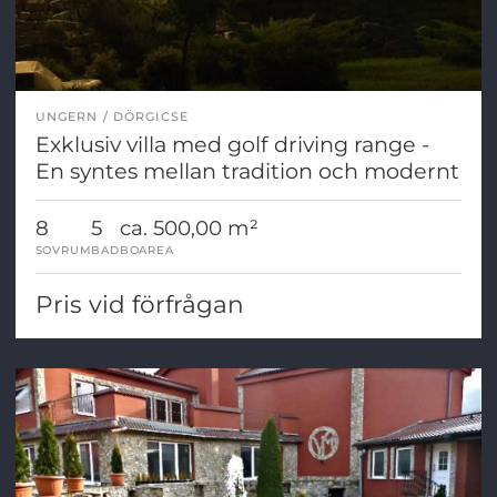
UNGERN
DÖRGICSE
Exklusiv villa med golf driving range -
En syntes mellan tradition och modernt
8
5
ca. 500,00 m²
SOVRUM
BAD
BOAREA
Pris vid förfrågan