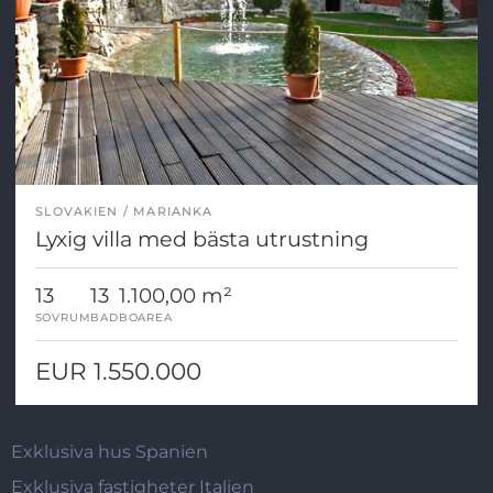
SLOVAKIEN
MARIANKA
Lyxig villa med bästa utrustning
13
13
1.100,00 m²
SOVRUM
BAD
BOAREA
EUR 1.550.000
Exklusiva hus Spanien
Exklusiva fastigheter Italien