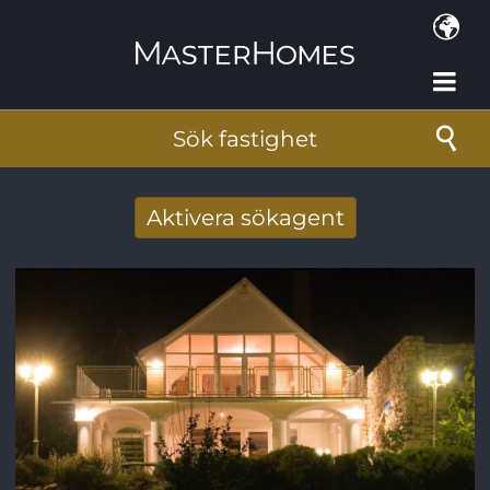
Hoppa till huvudinnehåll
Sök fastighet
Aktivera sökagent
Få nya sökresultat via mail
E-postadress
*