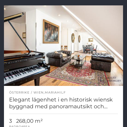
ÖSTERRIKE
WIEN,MARIAHILF
Elegant lägenhet i en historisk wiensk
byggnad med panoramautsikt och
terrasser
3
268,00 m²
BAD
BOAREA