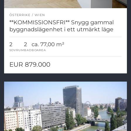
ÖSTERRIKE
WIEN
**KOMMISSIONSFRI** Snygg gammal
byggnadslägenhet i ett utmärkt läge
2
2
ca. 77,00 m²
SOVRUM
BAD
BOAREA
EUR 879.000