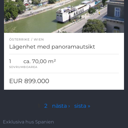
ÖSTERRIKE
WIEN
Lägenhet med panoramautsikt
1
ca. 70,00 m²
SOVRUM
BOAREA
EUR 899.000
Sidor
1
2
nästa ›
sista »
Exklusiva hus Spanien