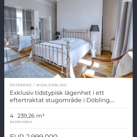
ÖSTERRIKE
WIEN,DÖBLING
Exklusiv tidstypisk lägenhet i ett
eftertraktat stugområde i Döbling.
Mycket attraktivt pris!
4
239,26 m²
BAD
BOAREA
EUR 2.999.000