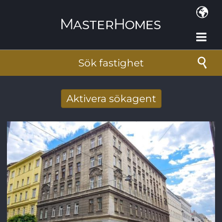
Hoppa till huvudinnehåll
Sök fastighet
Aktivera sökagent
Få nya sökresultat via mail
E-postadress
*