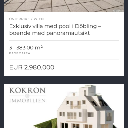
ÖSTERRIKE
WIEN
Exklusiv villa med pool i Döbling –
boende med panoramautsikt
3
383,00 m²
BAD
BOAREA
EUR 2.980.000