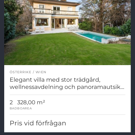
ÖSTERRIKE
WIEN
Elegant villa med stor trädgård,
wellnessavdelning och panoramautsikt
i ett utmärkt läge i Währing
2
328,00 m²
BAD
BOAREA
Pris vid förfrågan