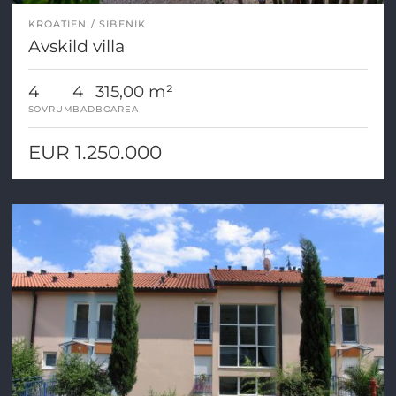
KROATIEN
SIBENIK
Avskild villa
4
4
315,00 m²
SOVRUM
BAD
BOAREA
EUR 1.250.000