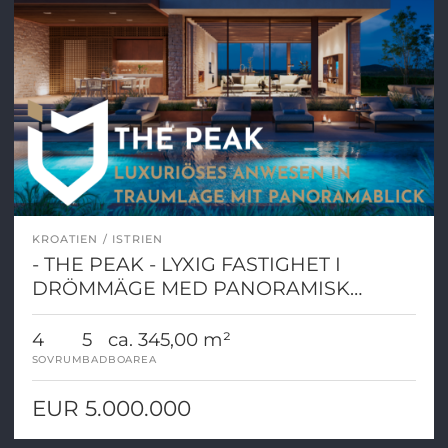
KROATIEN
ISTRIEN
- THE PEAK - LYXIG FASTIGHET I
DRÖMMÄGE MED PANORAMISK
UTSIKT!
4
5
ca. 345,00 m²
SOVRUM
BAD
BOAREA
EUR 5.000.000