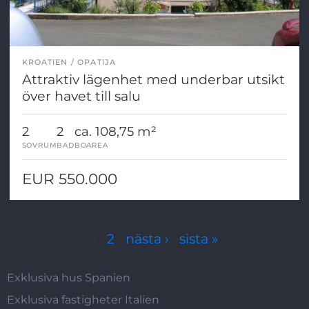
KROATIEN
OPATIJA
Attraktiv lägenhet med underbar utsikt
över havet till salu
2
2
ca. 108,75 m²
SOVRUM
BAD
BOAREA
EUR 550.000
Sidor
1
2
nästa ›
sista »
Exklusiva hus Spanien
Exklusiva fastigheter Italien