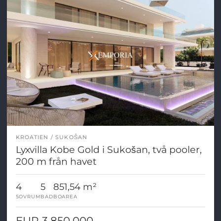
KROATIEN
SUKOŠAN
Lyxvilla Kobe Gold i Sukošan, två pooler,
200 m från havet
4
5
851,54 m²
SOVRUM
BAD
BOAREA
EUR 3.850.000