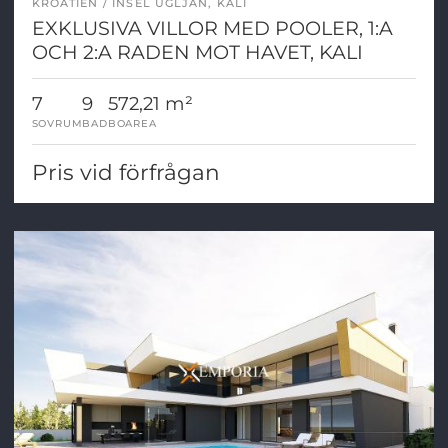
KROATIEN
INSEL UGLJAN, KALI
EXKLUSIVA VILLOR MED POOLER, 1:A
OCH 2:A RADEN MOT HAVET, KALI
7
9
572,21 m²
SOVRUM
BAD
BOAREA
Pris vid förfrågan