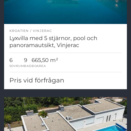
KROATIEN
VINJERAC
Lyxvilla med 5 stjärnor, pool och
panoramautsikt, Vinjerac
6
9
665,50 m²
SOVRUM
BAD
BOAREA
Pris vid förfrågan