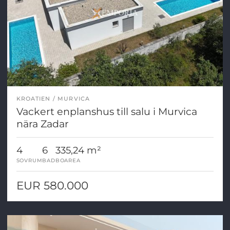
KROATIEN
MURVICA
Vackert enplanshus till salu i Murvica
nära Zadar
4
6
335,24 m²
SOVRUM
BAD
BOAREA
EUR 580.000