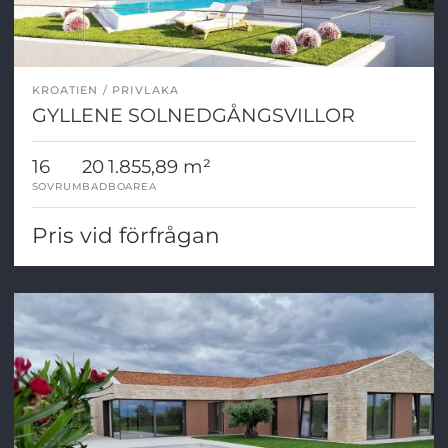
KROATIEN
PRIVLAKA
GYLLENE SOLNEDGÅNGSVILLOR
16
20
1.855,89 m²
SOVRUM
BAD
BOAREA
Pris vid förfrågan