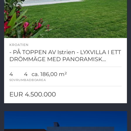
KROATIEN
- PÅ TOPPEN AV Istrien - LYXVILLA I ETT
DRÖMMÄGE MED PANORAMISK
UTSIKT
4
4
ca. 186,00 m²
SOVRUM
BAD
BOAREA
EUR 4.500.000