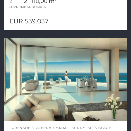
2
2
110,00 m²
SOVRUM
BAD
BOAREA
EUR 539.037
FÖRENADE STATERNA
MIAMI - SUNNY ISLES BEACH