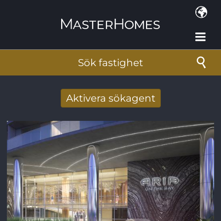
Hoppa till huvudinnehåll
Sök fastighet
Aktivera sökagent
Få nya sökresultat via mail
E-postadress
*