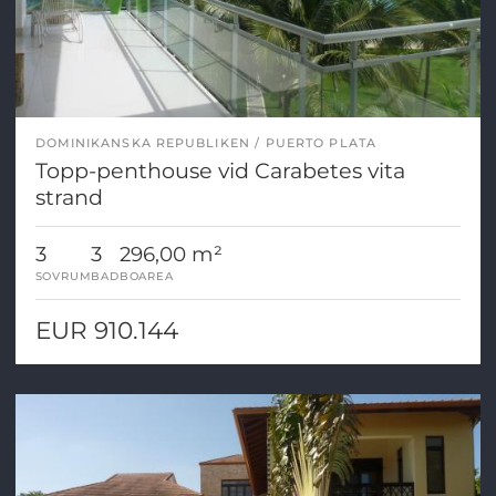
DOMINIKANSKA REPUBLIKEN
PUERTO PLATA
Topp-penthouse vid Carabetes vita
strand
3
3
296,00 m²
SOVRUM
BAD
BOAREA
EUR 910.144