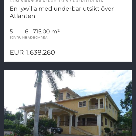
DOMINIKANSKA REPUBLIKEN
PUERTO PLATA
En lyxvilla med underbar utsikt över
Atlanten
5
6
715,00 m²
SOVRUM
BAD
BOAREA
EUR 1.638.260