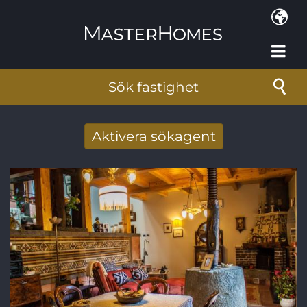
Hoppa till huvudinnehåll
Sök fastighet
Aktivera sökagent
Få nya sökresultat via mail
E-postadress
*