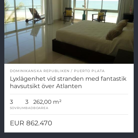
DOMINIKANSKA REPUBLIKEN
PUERTO PLATA
Lyxlägenhet vid stranden med fantastik
havsutsikt över Atlanten
3
3
262,00 m²
SOVRUM
BAD
BOAREA
EUR 862.470