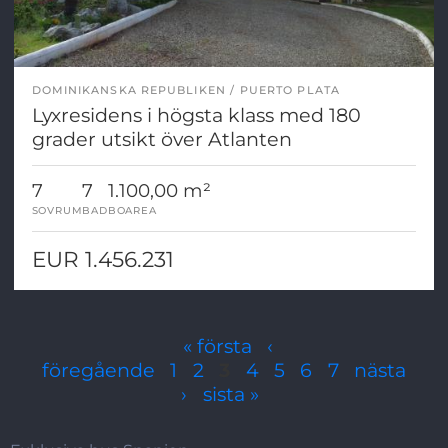
DOMINIKANSKA REPUBLIKEN
PUERTO PLATA
Lyxresidens i högsta klass med 180
grader utsikt över Atlanten
7
7
1.100,00 m²
SOVRUM
BAD
BOAREA
EUR 1.456.231
Sidor
« första
‹
föregående
1
2
3
4
5
6
7
nästa
›
sista »