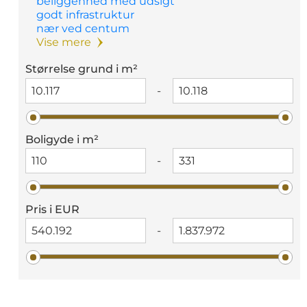
beliggenhed med udsigt
godt infrastruktur
nær ved centum
Vise mere
Størrelse grund i m²
-
Boligyde i m²
-
Pris i EUR
-