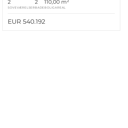
2
2
110,00 m²
SOVEVÆRELSER
BADE
BOLIGAREAL
EUR 540.192