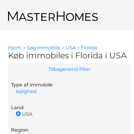
Gå til hovedindhold
Tilbage til søge resultat
Hjem
Søg immobile
USA
Florida
Du er her
Køb immobiles i Florida i USA
Tilbagevend filter
Type af immobile
lejlighed
Land
USA
Region