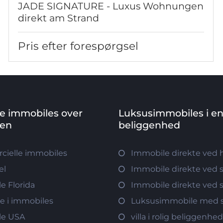
JADE SIGNATURE - Luxus Wohnungen
direkt am Strand
Pris efter forespørgsel
ve immobiles over
Luksusimmobiles i e
den
beliggenhed
ielle immobiles
Immobile direkte ved 
el
Immobile direkte ved 
e Florida
Immobile direkte ved 
re i immobiles
Luksusimmobile med s
le USA
villa i rolig beliggenhe