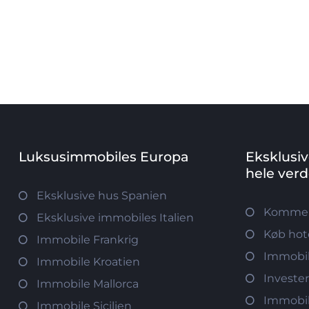
Luksusimmobiles Europa
Eksklusi
hele ver
Eksklusive hus Spanien
Kommerc
Eksklusive immobiles Italien
Køb hot
Immobile Frankrig
Immobil
Immobile Kroatien
Investe
Immobile Mallorca
Immobi
Immobile Sicilien