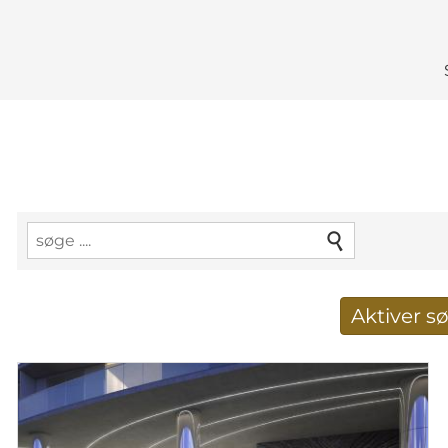
Aktiver 
Taget imod nye søg
E-mail-adresse
*