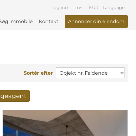
Log ind
m²
EUR
Language
Søg immobile
Kontakt
Annoncer din ejendom
Sortér efter
søgeagent
 resultat per mail