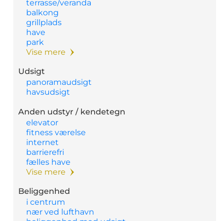
terrasse/veranda
balkong
grillplads
have
park
Vise mere
Udsigt
panoramaudsigt
havsudsigt
Anden udstyr / kendetegn
elevator
fitness værelse
internet
barrierefri
fælles have
Vise mere
Beliggenhed
i centrum
nær ved lufthavn