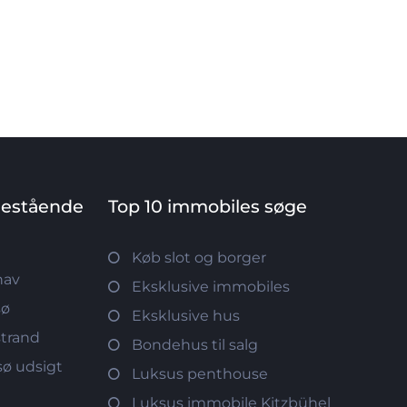
nestående
Top 10 immobiles søge
Køb slot og borger
hav
Eksklusive immobiles
sø
Eksklusive hus
strand
Bondehus til salg
ø udsigt
Luksus penthouse
d
Luksus immobile Kitzbühel