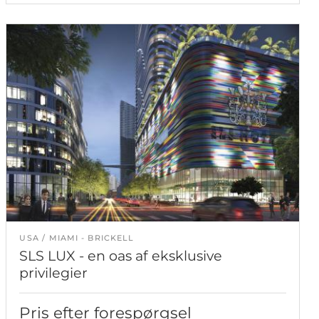
USA
MIAMI - BRICKELL
SLS LUX - en oas af eksklusive
privilegier
Pris efter forespørgsel