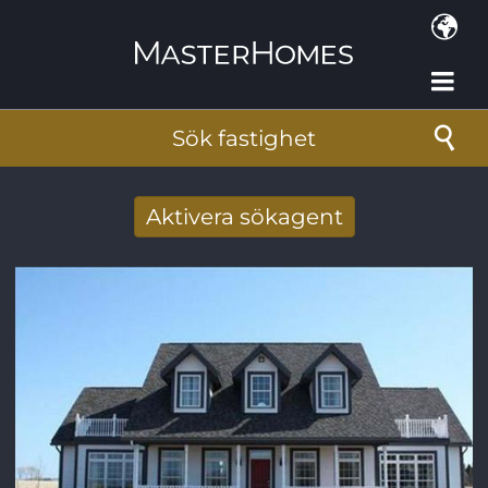
Hoppa till huvudinnehåll
Sök fastighet
Aktivera sökagent
Få nya sökresultat via mail
E-postadress
*