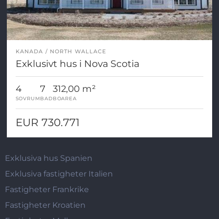
KANADA
NORTH WALLACE
Exklusivt hus i Nova Scotia
4
7
312,00 m²
SOVRUM
BAD
BOAREA
EUR 730.771
Exklusiva hus Spanien
Exklusiva fastigheter Italien
Fastigheter Frankrike
Fastigheter Kroatien