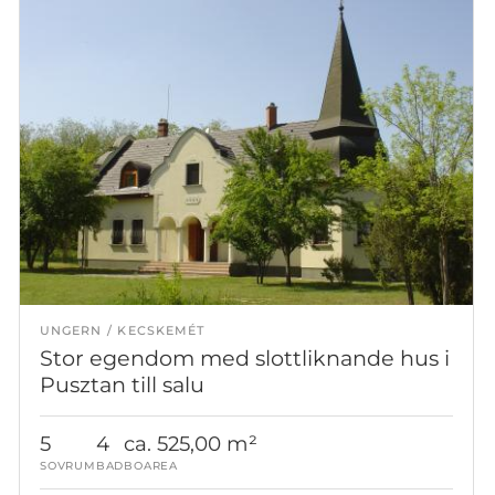
UNGERN
KECSKEMÉT
Stor egendom med slottliknande hus i
Pusztan till salu
5
4
ca. 525,00 m²
SOVRUM
BAD
BOAREA