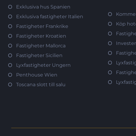
Exklusiva hus Spanien
Kommerc
Exklusiva fastigheter Italien
Köp hote
Fastigheter Frankrike
Fastighe
Fastigheter Kroatien
Invester
Fastigheter Mallorca
Fastigh
Fastigheter Sicilien
Lyxfasti
Lyxfastigheter Ungern
Fastigh
Penthouse Wien
Lyxfast
Toscana slott till salu