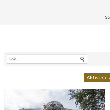
Sö
Aktivera
Få nya sökresu
E-postadress
*