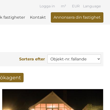
Logga in
m²
EUR
Language
k fastigheter
Kontakt
Annonsera din fastighet
Sortera efter
 sökagent
ltat via mail