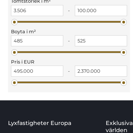
Tomtstorlek i m²
-
Boyta i m²
-
Pris i EUR
-
Lyxfastigheter Europa
Exklusiva
världen