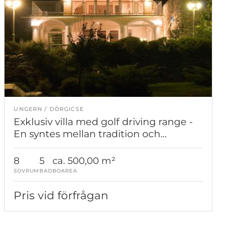
UNGERN
DÖRGICSE
Exklusiv villa med golf driving range -
En syntes mellan tradition och
modernt
8
5
ca. 500,00 m²
SOVRUM
BAD
BOAREA
Pris vid förfrågan