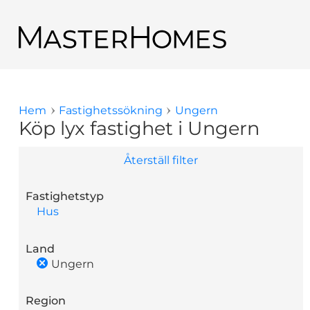
Hoppa till huvudinnehåll
Tillbaka till sökresultaten
Hem
Fastighetssökning
Ungern
Du är här
Köp lyx fastighet i Ungern
Återställ filter
Fastighetstyp
Hus
Land
Ungern
Region