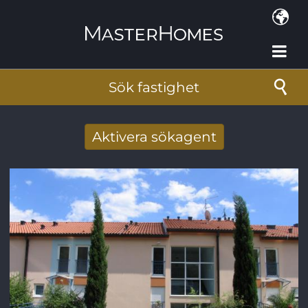
Hoppa till huvudinnehåll
Sök fastighet
Aktivera sökagent
Få nya sökresultat via mail
E-postadress
*