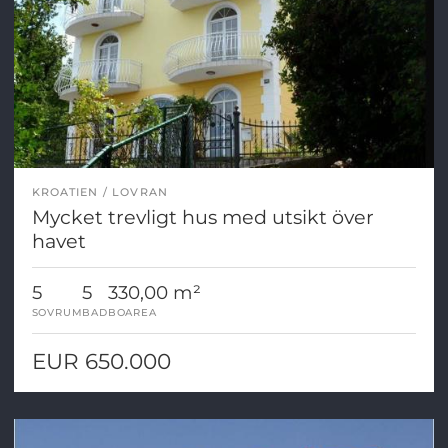
KROATIEN
LOVRAN
Mycket trevligt hus med utsikt över
havet
5
5
330,00 m²
SOVRUM
BAD
BOAREA
EUR 650.000