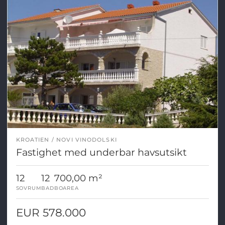
KROATIEN
NOVI VINODOLSKI
Fastighet med underbar havsutsikt
12
12
700,00 m²
SOVRUM
BAD
BOAREA
EUR 578.000