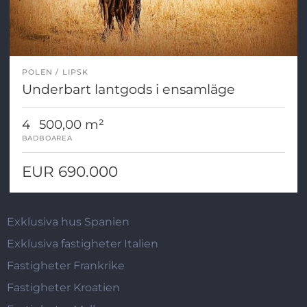
POLEN
LIPSK
Underbart lantgods i ensamläge
4
500,00 m²
BAD
BOAREA
EUR 690.000
Exklusiva hus Spanien
Exklusiva fastigheter Italien
Fastigheter Frankrike
Fastigheter Kroatien