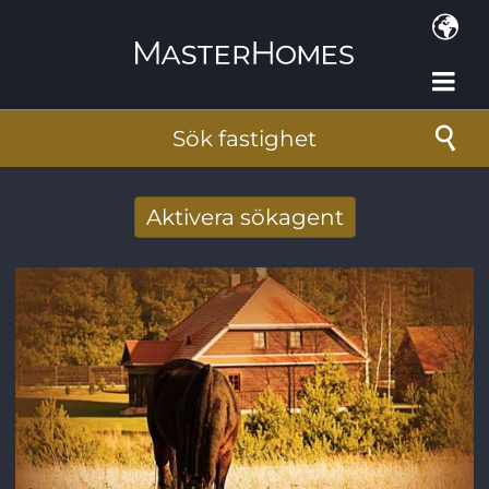
Hoppa till huvudinnehåll
Sök fastighet
Aktivera sökagent
Få nya sökresultat via mail
E-postadress
*