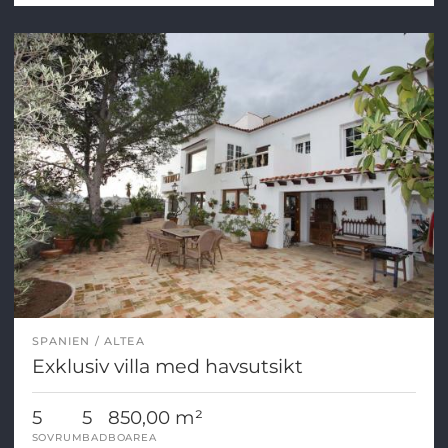
SPANIEN
ALTEA
Exklusiv villa med havsutsikt
5
5
850,00 m²
SOVRUM
BAD
BOAREA