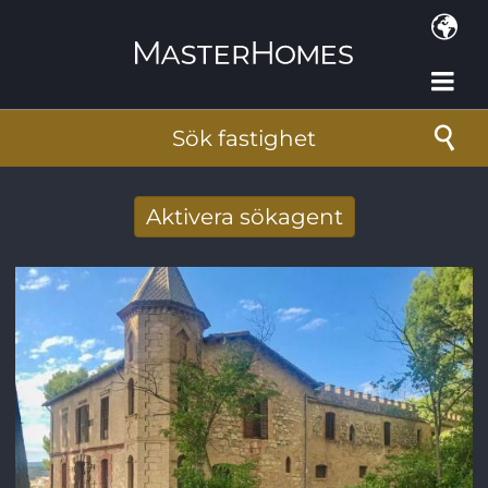
Hoppa till huvudinnehåll
Sök fastighet
Aktivera sökagent
Få nya sökresultat via mail
E-postadress
*