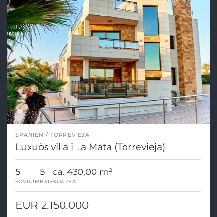
SPANIEN
TORREVIEJA
Luxuös villa i La Mata (Torrevieja)
5
5
ca. 430,00 m²
SOVRUM
BAD
BOAREA
EUR 2.150.000