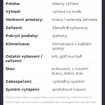
Poloha:
krásný výhled
Výhled:
výhled na moře
Venkovní prostory:
terasa / veranda
zahrada
Zařízení:
částečně vybavený
Pokrytí podlahy:
parkety
Klimatizace:
klimatizace v každén
pokoji
Ostatní vybavení /
krb
golf
kuchyň
zařízení:
Stav:
exkluzivní
v novém
stavu
dobrý stav
Zabezpečení:
výstražný systém
Systém vytápění:
podlahové topení
Zadavatel nebo majitel této nemovitosti byl informován o
informační povinnosti o zveřejňování energetické náročnosti