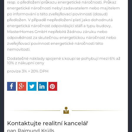
resp. o předložení průkazu energetické náročnosti. Průkaz
energetické náročnosti nebyl zadavatelem nebo majitelem
po informování o této zveřejňovací povinnosti (dosud)
předložen. V případě nepředložení platí jako dohodnutá
energetická náročnost odpovídající stáří a typu budovy.
MasterHomes GmbH nepřebírá žádnou záruku nebo
odpovědnost za skutečnou energetickou náročnost nebo
zveřejňovací povinnost energetické náročnosti této
nemovitosti.
Dodatečné náklady spojené s koupí se pohybují mezi 6% až
10% z nákupní ceny
provize 3% + 20% DPH
Kontaktujte realitní kancelář
pan
Raimund
Krülls