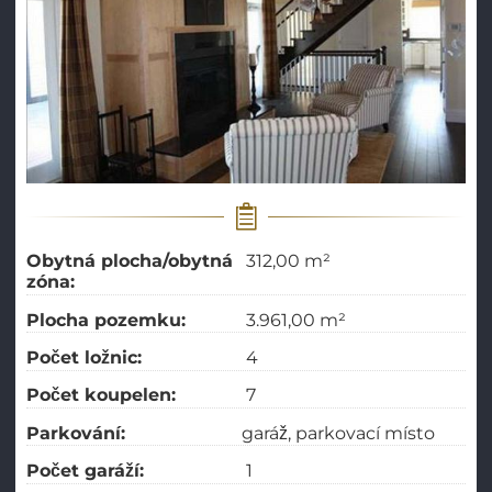
Obytná plocha/obytná
312,00 m²
zóna:
Plocha pozemku:
3.961,00 m²
Počet ložnic:
4
Počet koupelen:
7
Parkování:
garáž
parkovací místo
Počet garáží:
1