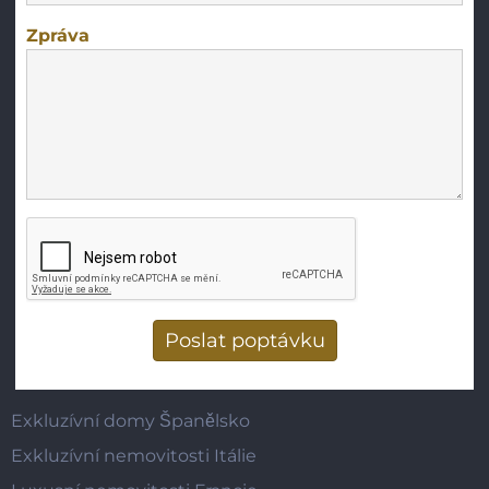
Zpráva
Vertical Tabs
Exkluzívní domy Španělsko
Exkluzívní nemovitosti Itálie