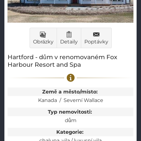
Obrázky
Detaily
Poptávky
Hartford - dům v renomovaném Fox
Harbour Resort and Spa
Země a město/místo:
Kanada
Severní Wallace
Typ nemovitosti:
dům
Kategorie:
chalupa
vila / luxusní vila