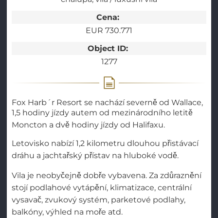
Cena:
EUR 730.771
Object ID:
1277
Fox Harb´r Resort se nachází severně od Wallace,
1,5 hodiny jízdy autem od mezinárodního letitě
Moncton a dvě hodiny jízdy od Halifaxu.
Letovisko nabízí 1,2 kilometru dlouhou přistávací
dráhu a jachtařský přístav na hluboké vodě.
Vila je neobyčejně dobře vybavena. Za zdůraznění
stojí podlahové vytápění, klimatizace, centrální
vysavač, zvukový systém, parketové podlahy,
balkóny, výhled na moře atd.