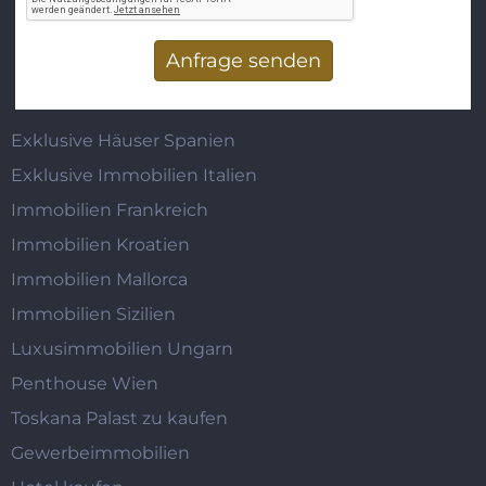
Vertikale Reiter
Exklusive Häuser Spanien
Exklusive Immobilien Italien
Immobilien Frankreich
Immobilien Kroatien
Immobilien Mallorca
Immobilien Sizilien
Luxusimmobilien Ungarn
Penthouse Wien
Toskana Palast zu kaufen
Gewerbeimmobilien