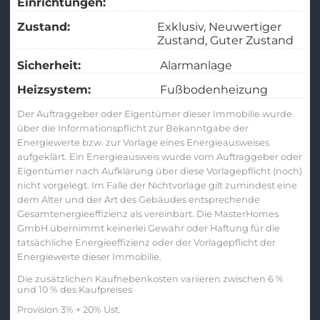
Einrichtungen:
Zustand:
Exklusiv
Neuwertiger
Zustand
Guter Zustand
Sicherheit:
Alarmanlage
Heizsystem:
Fußbodenheizung
Der Auftraggeber oder Eigentümer dieser Immobilie wurde
über die Informationspflicht zur Bekanntgabe der
Energiewerte bzw. zur Vorlage eines Energieausweises
aufgeklärt. Ein Energieausweis wurde vom Auftraggeber oder
Eigentümer nach Aufklärung über diese Vorlagepflicht (noch)
nicht vorgelegt. Im Falle der Nichtvorlage gilt zumindest eine
dem Alter und der Art des Gebäudes entsprechende
Gesamtenergieeffizienz als vereinbart. Die MasterHomes
GmbH übernimmt keinerlei Gewähr oder Haftung für die
tatsächliche Energieeffizienz oder der Vorlagepflicht der
Energiewerte dieser Immobilie.
Die zusätzlichen Kaufnebenkosten variieren zwischen 6 %
und 10 % des Kaufpreises
Provision 3% + 20% Ust.