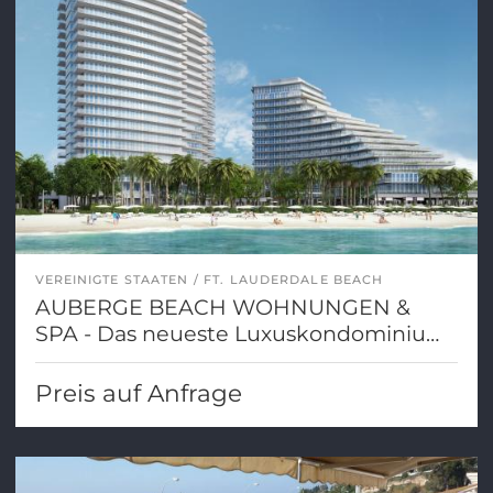
VEREINIGTE STAATEN
FT. LAUDERDALE BEACH
AUBERGE BEACH WOHNUNGEN &
SPA - Das neueste Luxuskondominium,
direkt am Meer und am Strand von Fort
Lauderdale gelegen
Preis auf Anfrage