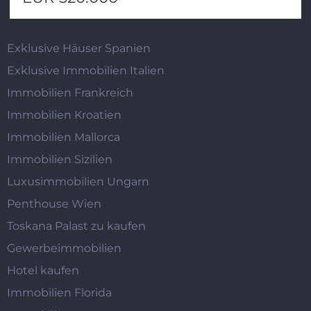
Exklusive Häuser Spanien
Exklusive Immobilien Italien
Immobilien Frankreich
Immobilien Kroatien
Immobilien Mallorca
Immobilien Sizilien
Luxusimmobilien Ungarn
Penthouse Wien
Toskana Palast zu kaufen
Gewerbeimmobilien
Hotel kaufen
Immobilien Florida