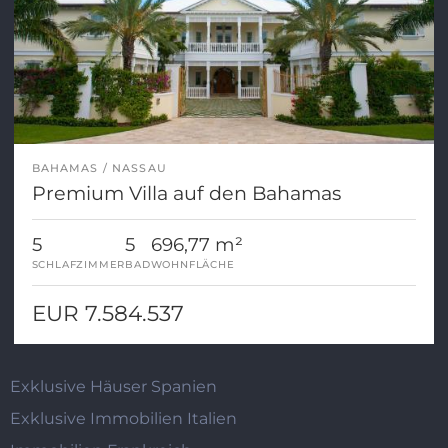
BAHAMAS
NASSAU
Premium Villa auf den Bahamas
5
5
696,77 m²
SCHLAFZIMMER
BAD
WOHNFLÄCHE
EUR 7.584.537
Exklusive Häuser Spanien
Exklusive Immobilien Italien