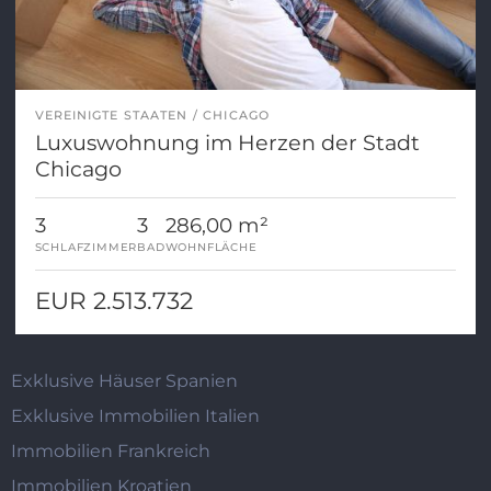
VEREINIGTE STAATEN
CHICAGO
Luxuswohnung im Herzen der Stadt
Chicago
3
3
286,00 m²
SCHLAFZIMMER
BAD
WOHNFLÄCHE
EUR 2.513.732
Exklusive Häuser Spanien
Exklusive Immobilien Italien
Immobilien Frankreich
Immobilien Kroatien