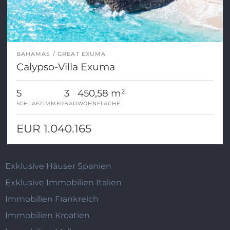
BAHAMAS
GREAT EXUMA
Calypso-Villa Exuma
5
3
450,58 m²
SCHLAFZIMMER
BAD
WOHNFLÄCHE
EUR 1.040.165
Exklusive Häuser Spanien
Exklusive Immobilien Italien
Immobilien Frankreich
Immobilien Kroatien