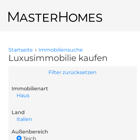
Direkt zum Inhalt
Zurück zu den Suchergebnissen
Startseite
Immobiliensuche
Sie sind hier
Luxusimmobilie kaufen
Filter zurücksetzen
Immobilienart
Haus
Land
Italien
Außenbereich
Teich