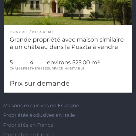
HONGRIE
KECSKEMÉT
Grande propriété avec maison similaire
à un château dans la Puszta à vendre
5
4
environs 525,00 m²
CHAMBRES
THERMES
SURFACE HABITABLE
Prix sur demande
Maisons exclusives en Espagne
Propriétés exclusives en Italie
Propriétés en France
Propriétés en Croatie