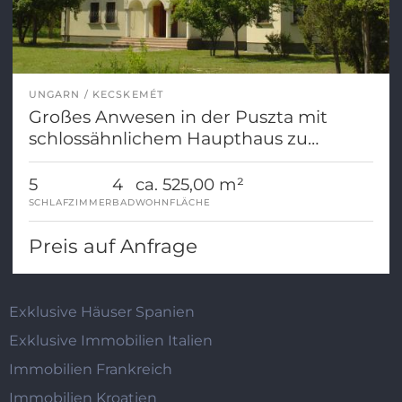
UNGARN
KECSKEMÉT
Großes Anwesen in der Puszta mit
schlossähnlichem Haupthaus zu
verkaufen
5
4
ca. 525,00 m²
SCHLAFZIMMER
BAD
WOHNFLÄCHE
Preis auf Anfrage
Exklusive Häuser Spanien
Exklusive Immobilien Italien
Immobilien Frankreich
Immobilien Kroatien