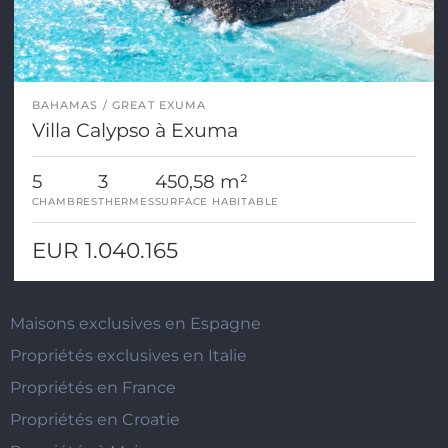
BAHAMAS
GREAT EXUMA
Villa Calypso à Exuma
5
3
450,58 m²
CHAMBRES
THERMES
SURFACE HABITABLE
EUR 1.040.165
Maisons exclusives en Espagne
Propriétés exclusives en Italie
Propriétés en France
Propriétés en Croatie