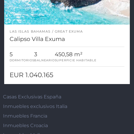
LAS ISLAS BAHAMAS
GREAT EXUMA
Calipso Villa Exuma
5
3
450,58 m²
DORMITORIOS
BALNEARIO
SUPERFICIE HABITABLE
EUR 1.040.165
Casas Exclusivas España
Inmuebles exclusivos Italia
Inmuebles Francia
Inmuebles Croacia