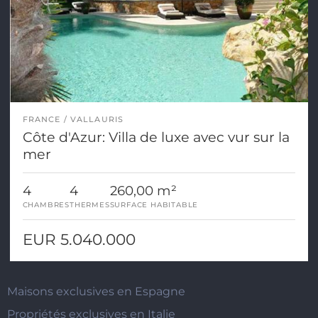
FRANCE
VALLAURIS
Côte d'Azur: Villa de luxe avec vur sur la
mer
4
4
260,00 m²
CHAMBRES
THERMES
SURFACE HABITABLE
EUR 5.040.000
Maisons exclusives en Espagne
Propriétés exclusives en Italie