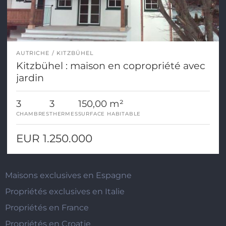
AUTRICHE
KITZBÜHEL
Kitzbühel : maison en copropriété avec
jardin
3
3
150,00 m²
CHAMBRES
THERMES
SURFACE HABITABLE
EUR 1.250.000
Maisons exclusives en Espagne
Propriétés exclusives en Italie
Propriétés en France
Propriétés en Croatie