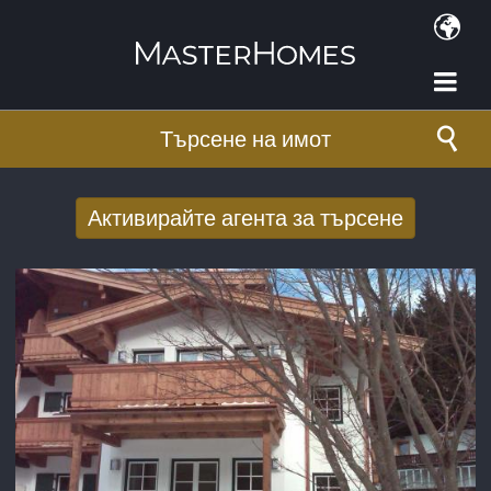
Премини към основното съдържание
Търсене на имот
Активирайте агента за търсене
Получаване на нови резултати от
търсенето по имейл
E-mail адрес
*