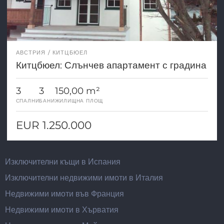
АВСТРИЯ
КИТЦБЮЕЛ
Китцбюел: Слънчев апартамент с градина
3
3
150,00 m²
СПАЛНИ
БАНИ
ЖИЛИЩНА ПЛОЩ
EUR 1.250.000
Изключителни къщи в Испания
Изключителни недвижими имоти в Италия
Недвижими имоти във Франция
Недвижими имоти в Хърватия