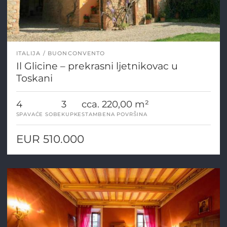
ITALIJA
BUONCONVENTO
Il Glicine – prekrasni ljetnikovac u
Toskani
4
3
cca. 220,00 m²
SPAVAĆE SOBE
KUPKE
STAMBENA POVRŠINA
EUR 510.000