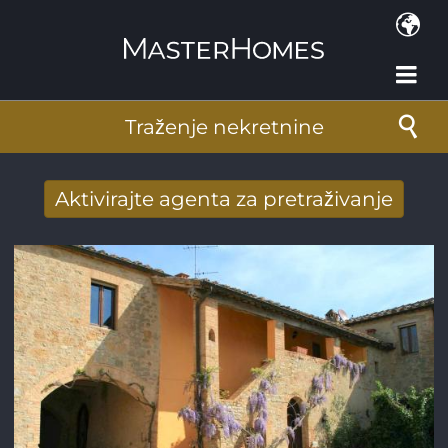
Skoči na glavni sadržaj
Traženje nekretnine
Aktivirajte agenta za pretraživanje
Novi rezultati potražnje stigli su na mail
Adresa e-pošte
*