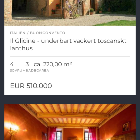
ITALIEN
BUONCONVENTO
Il Glicine - underbart vackert toscanskt
lanthus
4
3
ca. 220,00 m²
SOVRUM
BAD
BOAREA
EUR 510.000