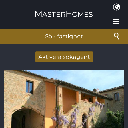
Hoppa till huvudinnehåll
Sök fastighet
Aktivera sökagent
Få nya sökresultat via mail
E-postadress
*