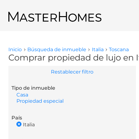
Pasar al contenido principal
Regresar a los resultados de búsqueda
Inicio
Búsqueda de inmueble
Italia
Toscana
Usted está aquí
Comprar propiedad de lujo en I
Restablecer filtro
Tipo de inmueble
Casa
Propiedad especial
País
Italia