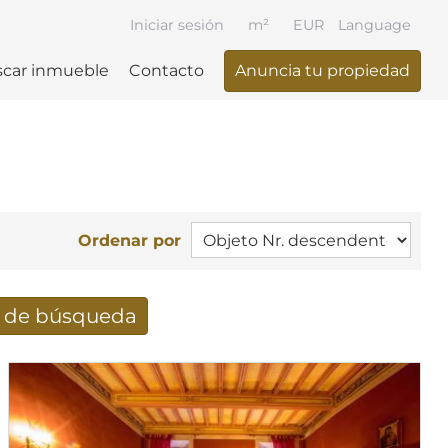
Iniciar sesión
m²
EUR
Language
car inmueble
Contacto
Anuncia tu propiedad
Ordenar por
e de búsqueda
ueda recibidos por e-mail