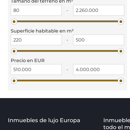
Tamaño del terreno en m²
-
Superficie habitable en m²
-
Precio en EUR
-
Inmuebles de lujo Europa
Inmueble
todo el 