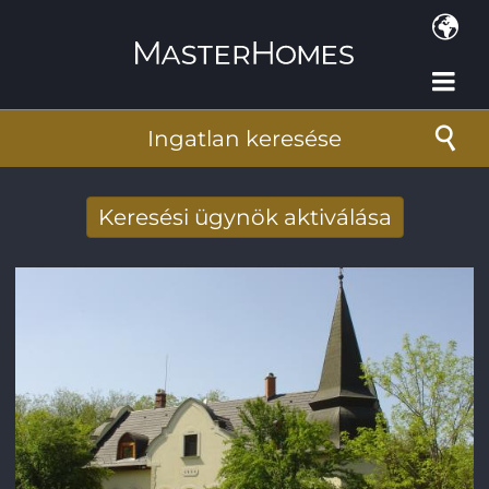
Ugrás a tartalomra
Ingatlan keresése
Keresési ügynök aktiválása
Új keresési eredmények fogadása e-
mailben
E-mail cím
*