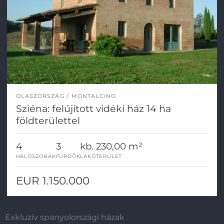
OLASZORSZÁG
MONTALCINO
Sziéna: felújított vidéki ház 14 ha
földterülettel
4
3
kb. 230,00 m²
HÁLÓSZOBÁK
FÜRDŐK
LAKÓTERÜLET
EUR 1.150.000
Exkluzív spanyolországi házak