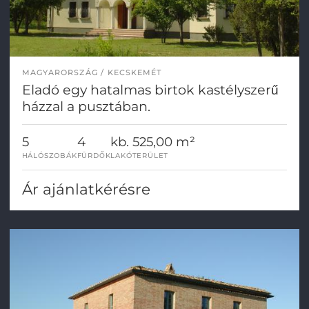
MAGYARORSZÁG
KECSKEMÉT
Eladó egy hatalmas birtok kastélyszerű
házzal a pusztában.
5
4
kb. 525,00 m²
HÁLÓSZOBÁK
FÜRDŐK
LAKÓTERÜLET
Ár ajánlatkérésre