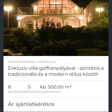
MAGYARORSZÁG
DÖRGICSE
Exkluzív villa golftanpályával - szintézis a
tradicionális és a modern stílus között
8
5
kb. 500,00 m²
HÁLÓSZOBÁK
FÜRDŐK
LAKÓTERÜLET
Ár ajánlatkérésre