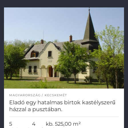
MAGYARORSZÁG
KECSKEMÉT
Eladó egy hatalmas birtok kastélyszerű
házzal a pusztában.
5
4
kb. 525,00 m²