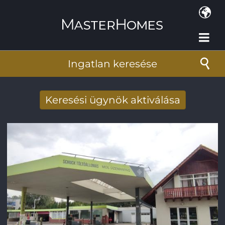
Ugrás a tartalomra
Ingatlan keresése
Keresési ügynök aktiválása
Új keresési eredmények fogadása e-
mailben
E-mail cím
*