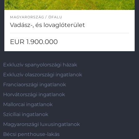
MAGYARORSZÁG
ÓFALU
Vadász-, és lovaglóterület
EUR 1.900.000
Exkluzív spanyolországi házak
Exkluzív olaszországi ingatlanok
Franciaországi ingatlanok
Horvátországi ingatlanok
Mallorcai ingatlanok
Szicíliai ingatlanok
Magyarországi luxusingatlanok
Bécsi penthouse-lakás