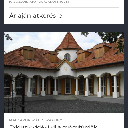
HÁLÓSZOBÁK
FÜRDŐK
LAKÓTERÜLET
Ár ajánlatkérésre
MAGYARORSZÁG
SZAKONY
Exkluzív vidéki villa gyógyfürdők