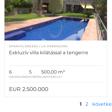
SPANYOLORSZÁG
LA HERRADURA
Exkluzív villa kilátással a tengerre
6
5
500,00 m²
HÁLÓSZOBÁK
FÜRDŐK
LAKÓTERÜLET
EUR 2.500.000
Oldalak
1
2
követke