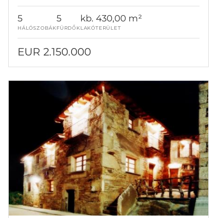
5
5
kb. 430,00 m²
HÁLÓSZOBÁK
FÜRDŐK
LAKÓTERÜLET
EUR 2.150.000