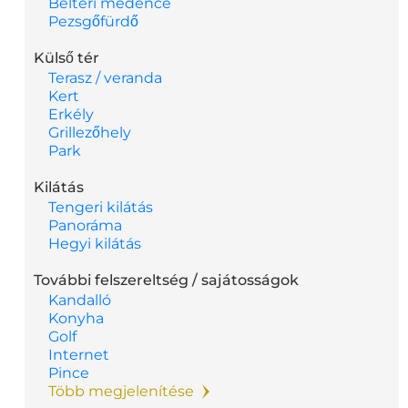
Beltéri medence
Pezsgőfürdő
Külső tér
Terasz / veranda
Kert
Erkély
Grillezőhely
Park
Kilátás
Tengeri kilátás
Panoráma
Hegyi kilátás
További felszereltség / sajátosságok
Kandalló
Konyha
Golf
Internet
Pince
Több megjelenítése