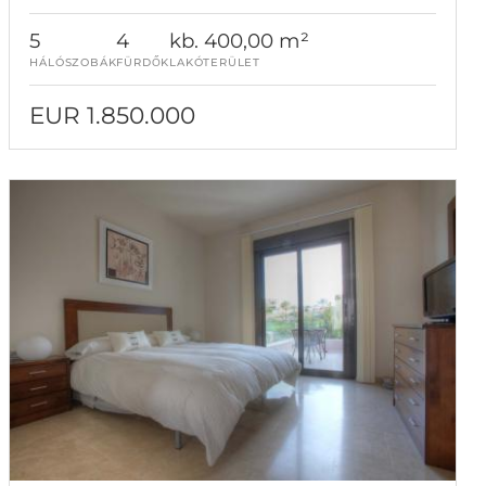
5
4
kb. 400,00 m²
HÁLÓSZOBÁK
FÜRDŐK
LAKÓTERÜLET
EUR 1.850.000