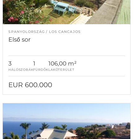
SPANYOLORSZÁG
LOS CANCAJOS
Első sor
3
1
106,00 m²
HÁLÓSZOBÁK
FÜRDŐK
LAKÓTERÜLET
EUR 600.000