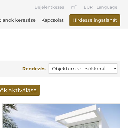
Bejelentkezés
m²
EUR
Language
tlanok keresése
Kapcsolat
Hirdesse ingatlanát
Rendezés
ök aktiválása
k fogadása e-mailben