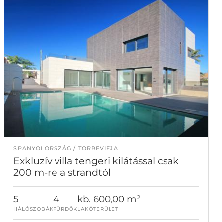
SPANYOLORSZÁG
TORREVIEJA
Exkluzív villa tengeri kilátással csak
200 m-re a strandtól
5
4
kb. 600,00 m²
HÁLÓSZOBÁK
FÜRDŐK
LAKÓTERÜLET