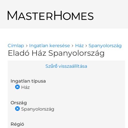
Ugrás a tartalomra
Vissza a keresési eredményekhez
Címlap
Ingatlan keresése
Ház
Spanyolország
Jelenlegi hely
Eladó Ház Spanyolország
Szűrő visszaállítása
Ingatlan típusa
Ház
Ország
Spanyolország
Régió