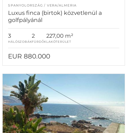
SPANYOLORSZÁG
VERA/ALMERIA
Luxus finca (birtok) közvetlenül a
golfpályánál
3
2
227,00 m²
HÁLÓSZOBÁK
FÜRDŐK
LAKÓTERÜLET
EUR 880.000