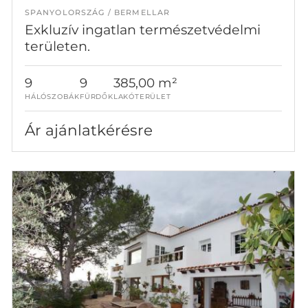
SPANYOLORSZÁG
BERMELLAR
Exkluzív ingatlan természetvédelmi
területen.
9
9
385,00 m²
HÁLÓSZOBÁK
FÜRDŐK
LAKÓTERÜLET
Ár ajánlatkérésre