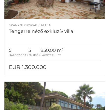
SPANYOLORSZÁG
ALTEA
Tengerre néző exkluzív villa
5
5
850,00 m²
HÁLÓSZOBÁK
FÜRDŐK
LAKÓTERÜLET
EUR 1.300.000