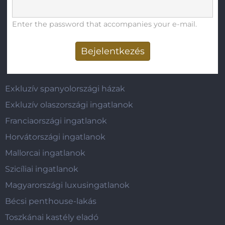
Enter the password that accompanies your e-mail.
Exkluzív spanyolországi házak
Exkluzív olaszországi ingatlanok
Franciaországi ingatlanok
Horvátországi ingatlanok
Mallorcai ingatlanok
Szicíliai ingatlanok
Magyarországi luxusingatlanok
Bécsi penthouse-lakás
Toszkánai kastély eladó