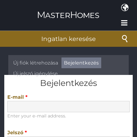
Ugrás a tartalomra
Ingatlan keresése
Elsődleges fülek
Új fiók létrehozása
Bejelentkezés
(aktív fül)
Új jelszó igénylése
Bejelentkezés
E-mail
*
Enter your e-mail address.
Jelszó
*