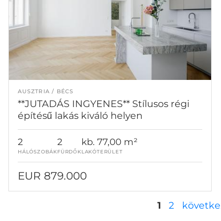
AUSZTRIA
BÉCS
**JUTADÁS INGYENES** Stílusos régi
építésű lakás kiváló helyen
2
2
kb. 77,00 m²
HÁLÓSZOBÁK
FÜRDŐK
LAKÓTERÜLET
EUR 879.000
Oldalak
1
2
követke