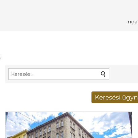
Inga
s
Keresési ügyn
Új keresési eredménye
E-mail cím
*