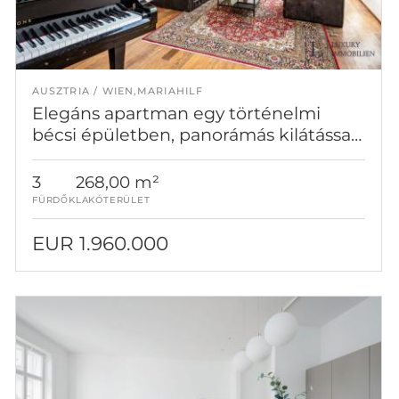
AUSZTRIA
WIEN,MARIAHILF
Elegáns apartman egy történelmi
bécsi épületben, panorámás kilátással
és terasszal
3
268,00 m²
FÜRDŐK
LAKÓTERÜLET
EUR 1.960.000