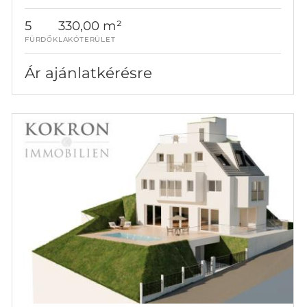
5
330,00 m²
FÜRDŐK
LAKÓTERÜLET
Ár ajánlatkérésre