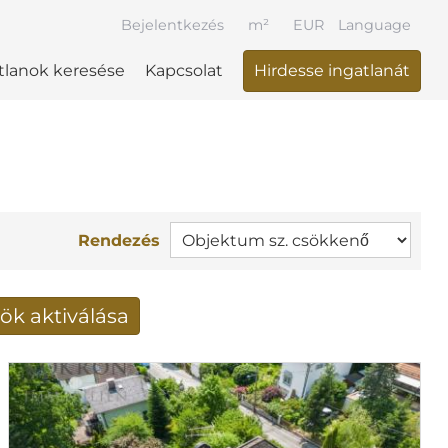
Bejelentkezés
m²
EUR
Language
tlanok keresése
Kapcsolat
Hirdesse ingatlanát
Rendezés
ök aktiválása
k fogadása e-mailben