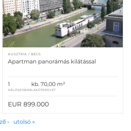
AUSZTRIA
BÉCS
Apartman panorámás kilátással
1
kb. 70,00 m²
HÁLÓSZOBÁK
LAKÓTERÜLET
EUR 899.000
ző ›
utolsó »