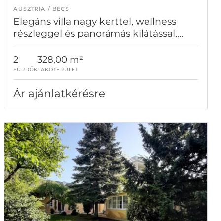
AUSZTRIA
BÉCS
Elegáns villa nagy kerttel, wellness
részleggel és panorámás kilátással,
kiváló helyen Währingben
2
328,00 m²
FÜRDŐK
LAKÓTERÜLET
Ár ajánlatkérésre