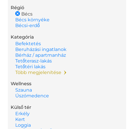
Régió
Bécs
Bécs környéke
Bécsi-erdő
Kategória
Befektetés
Beruházási ingatlanok
Bérház / apartmanház
Tetőterasz-lakás
Tetőtéri lakás
Több megjelenítése
Wellness
Szauna
Úszómedence
Külső tér
Erkély
Kert
Loggia