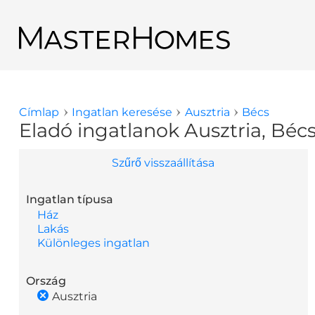
Ugrás a tartalomra
Vissza a keresési eredményekhez
Címlap
Ingatlan keresése
Ausztria
Bécs
Jelenlegi hely
Eladó ingatlanok Ausztria, Béc
Szűrő visszaállítása
Ingatlan típusa
Ház
Lakás
Különleges ingatlan
Ország
Ausztria