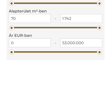
Alapterület m²-ben
-
Ár EUR-ban
-