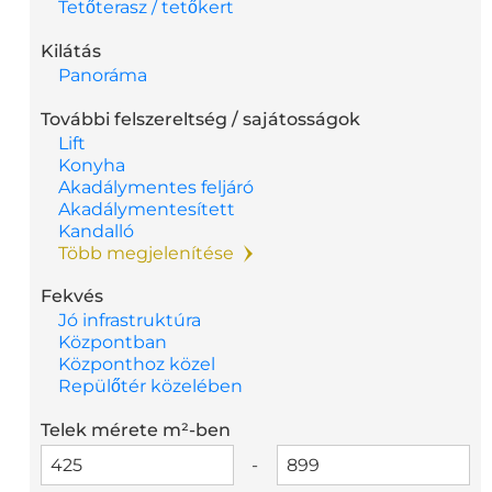
Tetőterasz / tetőkert
Kilátás
Panoráma
További felszereltség / sajátosságok
Lift
Konyha
Akadálymentes feljáró
Akadálymentesített
Kandalló
Több megjelenítése
Fekvés
Jó infrastruktúra
Központban
Központhoz közel
Repülőtér közelében
Telek mérete m²-ben
-