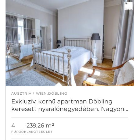
AUSZTRIA
WIEN,DÖBLING
Exkluzív, korhű apartman Döbling
keresett nyaralónegyedében. Nagyon
vonzó áron!
4
239,26 m²
FÜRDŐK
LAKÓTERÜLET