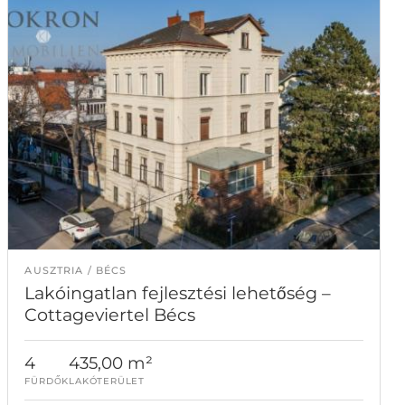
AUSZTRIA
BÉCS
Lakóingatlan fejlesztési lehetőség –
Cottageviertel Bécs
4
435,00 m²
FÜRDŐK
LAKÓTERÜLET