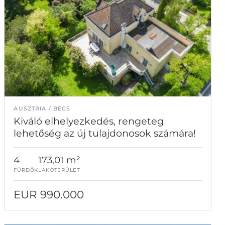
AUSZTRIA
BÉCS
Kiváló elhelyezkedés, rengeteg
lehetőség az új tulajdonosok számára!
4
173,01 m²
FÜRDŐK
LAKÓTERÜLET
EUR 990.000