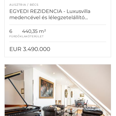
AUSZTRIA
BÉCS
EGYEDI REZIDENCIA - Luxusvilla
medencével és lélegzetelállító
panorámával
6
440,35 m²
FÜRDŐK
LAKÓTERÜLET
EUR 3.490.000