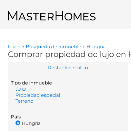
Pasar al contenido principal
Regresar a los resultados de búsqueda
Inicio
Búsqueda de inmueble
Hungría
Usted está aquí
Comprar propiedad de lujo en 
Restablecer filtro
Tipo de inmueble
Casa
Propiedad especial
Terreno
País
Hungría