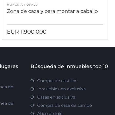
HUNGRÍA
OFALU
Zona de caza y para montar a caballo
EUR 1.900.000
 lugares
Búsqueda de Inmuebles top 10
Compra de castillos
nea del
Inmuebles en exclusiva
Casas en exclusiva
nea del
Compra de casa de campo
Ático de lujo