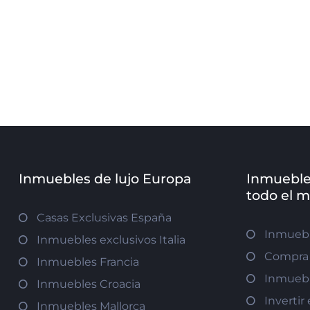
Inmuebles de lujo Europa
Inmueble
todo el 
Casas Exclusivas España
Inmuebl
Inmuebles exclusivos Italia
Compra 
Inmuebles Francia
Inmuebl
Inmuebles Croacia
Inverti
Inmuebles Mallorca