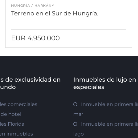
HUNGRÍA
HARKÁNY
Terreno en el Sur de Hungría.
EUR 4.950.000
s de exclusividad en
Inmuebles de lujo en
mundo
especiales
es comerciales
Inmueble en primera lí
de hotel
mar
es Florida
Inmueble en primera lí
r en inmuebles
lago