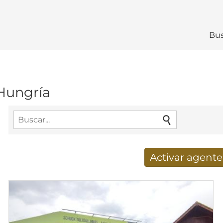
Bus
Hungría
Activar agent
Nuevos resultados de búsq
Dirección de correo electrónico
*