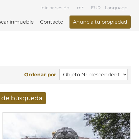
Iniciar sesión
m²
EUR
Language
car inmueble
Contacto
Anuncia tu propiedad
Ordenar por
e de búsqueda
ueda recibidos por e-mail