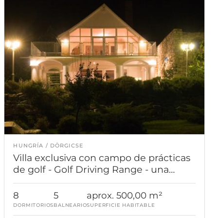
HUNGRÍA
DÖRGICSE
Villa exclusiva con campo de prácticas
de golf - Golf Driving Range - una
perfecta combinación entre tradición
y modernidad
8
5
aprox. 500,00 m²
DORMITORIOS
BALNEARIO
SUPERFICIE HABITABLE