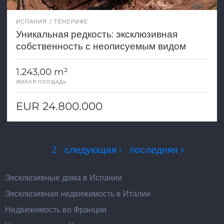
ИСПАНИЯ
ТЕНЕРИФЕ
Уникальная редкость: эксклюзивная
собственность с неописуемым видом
1.243,00 m²
ЖИЛАЯ ПЛОЩАДЬ
EUR 24.800.000
Страницы
1
2
следующая ›
последняя »
Эксклюзивные дома в Испании
Эксклюзивная недвижимость в Италии
Недвижимость во Франции