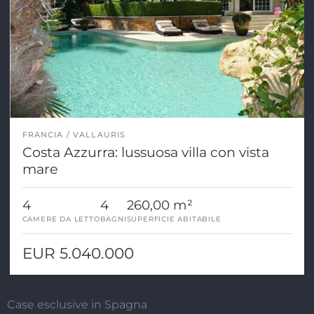
FRANCIA
VALLAURIS
Costa Azzurra: lussuosa villa con vista
mare
4
4
260,00 m²
CAMERE DA LETTO
BAGNI
SUPERFICIE ABITABILE
EUR 5.040.000
Case esclusive in Spagna