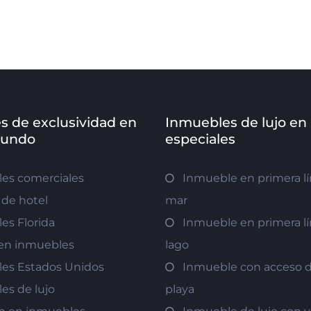
s de exclusividad en
Inmuebles de lujo en
mundo
especiales
es comerciales
Inmueble en primera lí
de hotel
mar
es Florida
Inmueble en primera lí
r en inmuebles
lago
es Estados Unidos
Inmueble con acceso di
es de lujo
playa