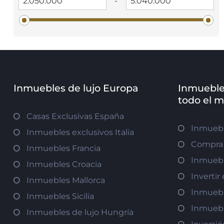
-
Inmuebles de lujo Europa
Inmueble
todo el 
Casas Exclusivas España
Inmuebl
Inmuebles exclusivos Italia
Compra 
Inmuebles Francia
Inmuebl
Inmuebles Croacia
Inverti
Inmuebles Mallorca
Inmuebl
Inmuebles Sicilia
Inmuebl
Inmuebles de lujo Hungría