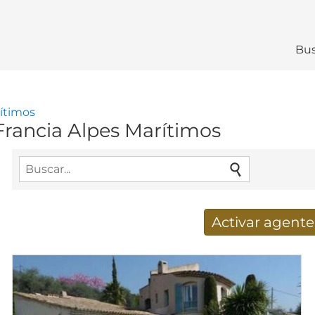
Bus
rítimos
Francia Alpes Marítimos
Activar agent
Nuevos resultados de búsq
Dirección de correo electrónico
*