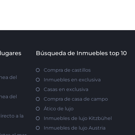
 lugares
Búsqueda de Inmuebles top 10
Compra de castillos
nea del
Inmuebles en exclusiva
Casas en exclusiva
nea del
Compra de casa de campo
Ático de lujo
recto a la
Inmuebles de lujo Kitzbühel
Inmuebles de lujo Austria