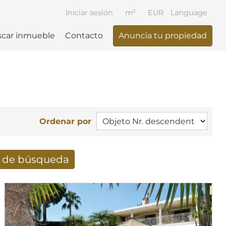
Iniciar sesión
m²
EUR
Language
car inmueble
Contacto
Anuncia tu propiedad
Ordenar por
e de búsqueda
ueda recibidos por e-mail