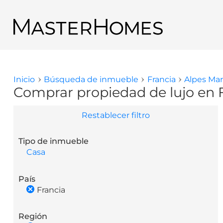
Pasar al contenido principal
Regresar a los resultados de búsqueda
Inicio
Búsqueda de inmueble
Francia
Alpes Ma
Usted está aquí
Comprar propiedad de lujo en 
Restablecer filtro
Tipo de inmueble
Casa
País
Francia
Región