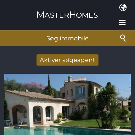
Gå til hovedindhold
Søg immobile
Aktiver søgeagent
Taget imod nye søg resultat per mail
E-mail-adresse
*