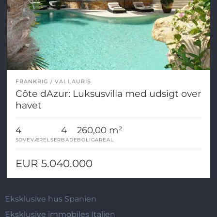
FRANKRIG
VALLAURIS
Côte dAzur: Luksusvilla med udsigt over
havet
4
4
260,00 m²
SOVEVÆRELSER
BADE
BOLIGAREAL
EUR 5.040.000
Eksklusive hus Spanien
Eksklusive immobiles Italien